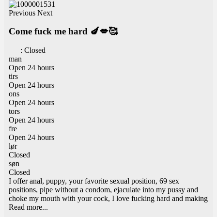
Previous
Next
Come fuck me hard 🍆💋🥰
:
Closed
man
Open 24 hours
tirs
Open 24 hours
ons
Open 24 hours
tors
Open 24 hours
fre
Open 24 hours
lør
Closed
søn
Closed
I offer anal, puppy, your favorite sexual position, 69 sex
positions, pipe without a condom, ejaculate into my pussy and
choke my mouth with your cock, I love fucking hard and making
Read more...