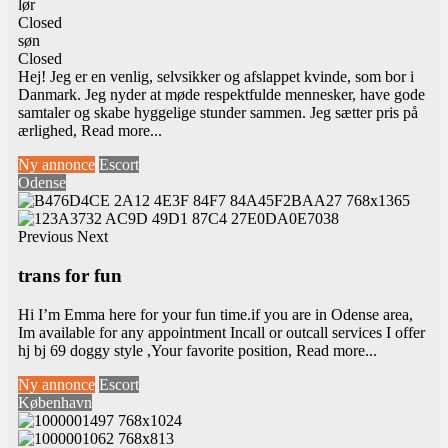
lør
Closed
søn
Closed
Hej! Jeg er en venlig, selvsikker og afslappet kvinde, som bor i
Danmark. Jeg nyder at møde respektfulde mennesker, have gode
samtaler og skabe hyggelige stunder sammen. Jeg sætter pris på
ærlighed,
Read more...
Ny annonce
Escort
Odense
Previous
Next
trans for fun
Hi I’m Emma here for your fun time.if you are in Odense area,
Im available for any appointment Incall or outcall services I offer
hj bj 69 doggy style ,Your favorite position,
Read more...
Ny annonce
Escort
København