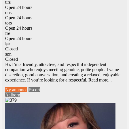
tirs
Open 24 hours
ons
Open 24 hours
tors
Open 24 hours
fre
Open 24 hours
lør
Closed
søn
Closed
Hi, I’m a friendly, attractive, and respectful independent
companion who enjoys meeting genuine, polite people. I value
discretion, good conversation, and creating a relaxed, enjoyable
experience. If you’re looking for a respectful,
Read more...
Ny annonce
Escort
Aalborg