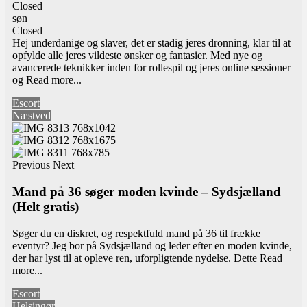
Closed
søn
Closed
Hej underdanige og slaver, det er stadig jeres dronning, klar til at
opfylde alle jeres vildeste ønsker og fantasier. Med nye og
avancerede teknikker inden for rollespil og jeres online sessioner
og
Read more...
Escort
Næstved
Previous
Next
Mand på 36 søger moden kvinde – Sydsjælland
(Helt gratis)
Søger du en diskret, og respektfuld mand på 36 til frække
eventyr? Jeg bor på Sydsjælland og leder efter en moden kvinde,
der har lyst til at opleve ren, uforpligtende nydelse. Dette
Read
more...
Escort
Helsingør