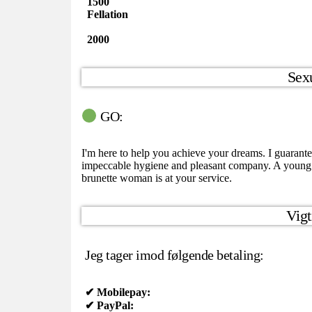
1500
Fellation
2000
Sexu
GO:
I'm here to help you achieve your dreams. I guarant
impeccable hygiene and pleasant company. A young
brunette woman is at your service.
Vigt
Jeg tager imod følgende betaling:
✔ Mobilepay:
✔ PayPal: