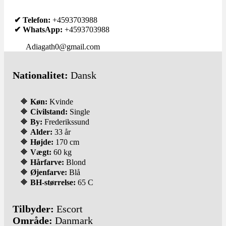
✔ Telefon:
+4593703988
✔ WhatsApp:
+4593703988
Adiagath0
@
gmail.com
Nationalitet:
Dansk
🔶
Køn:
Kvinde
🔶
Civilstand:
Single
🔶
By:
Frederikssund
🔶
Alder:
33 år
🔶
Højde:
170 cm
🔶
Vægt:
60 kg
🔶
Hårfarve:
Blond
🔶
Øjenfarve:
Blå
🔶
BH-størrelse:
65 C
Tilbyder:
Escort
Område:
Danmark