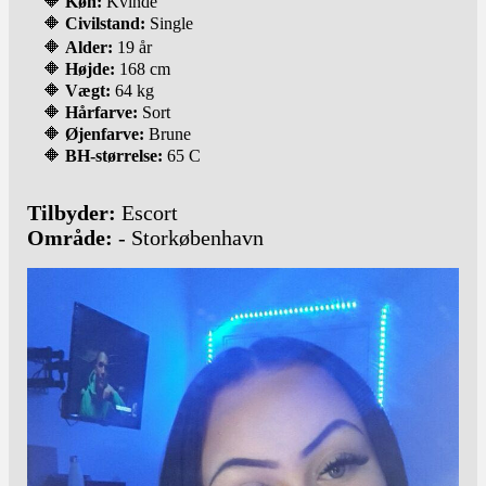
🔶
Køn:
Kvinde
🔶
Civilstand:
Single
🔶
Alder:
19 år
🔶
Højde:
168 cm
🔶
Vægt:
64 kg
🔶
Hårfarve:
Sort
🔶
Øjenfarve:
Brune
🔶
BH-størrelse:
65 C
Tilbyder:
Escort
Område:
- Storkøbenhavn