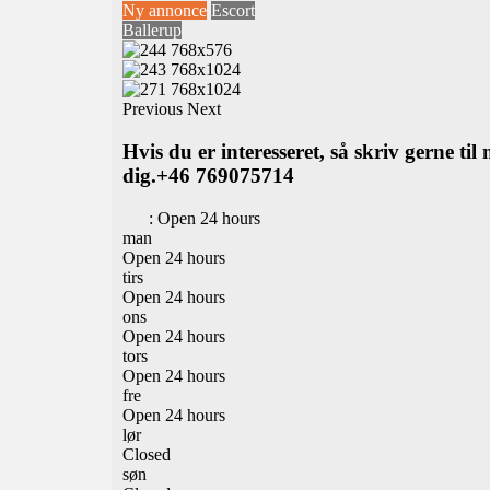
Ny annonce
Escort
Ballerup
Previous
Next
Hvis du er interesseret, så skriv gerne ti
dig.+46 769075714
:
Open 24 hours
man
Open 24 hours
tirs
Open 24 hours
ons
Open 24 hours
tors
Open 24 hours
fre
Open 24 hours
lør
Closed
søn