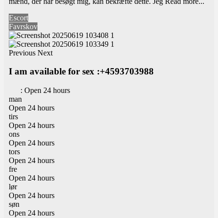
mænd, der har besøgt mig, kan bekræfte dette. Jeg
Read more...
Escort
Favrskov
Previous
Next
I am available for sex :+4593703988
:
Open 24 hours
man
Open 24 hours
tirs
Open 24 hours
ons
Open 24 hours
tors
Open 24 hours
fre
Open 24 hours
lør
Open 24 hours
søn
Open 24 hours