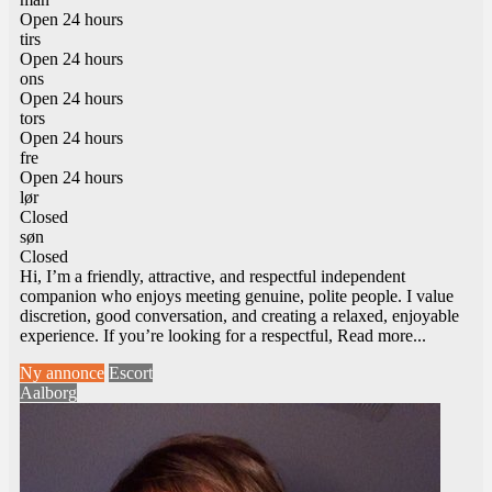
Open 24 hours
tirs
Open 24 hours
ons
Open 24 hours
tors
Open 24 hours
fre
Open 24 hours
lør
Closed
søn
Closed
Hi, I’m a friendly, attractive, and respectful independent
companion who enjoys meeting genuine, polite people. I value
discretion, good conversation, and creating a relaxed, enjoyable
experience. If you’re looking for a respectful,
Read more...
Ny annonce
Escort
Aalborg