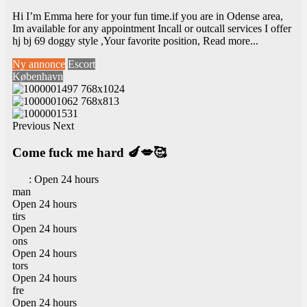
Hi I’m Emma here for your fun time.if you are in Odense area,
Im available for any appointment Incall or outcall services I offer
hj bj 69 doggy style ,Your favorite position,
Read more...
Ny annonce
Escort
København
Previous
Next
Come fuck me hard 🍆💋🥰
:
Open 24 hours
man
Open 24 hours
tirs
Open 24 hours
ons
Open 24 hours
tors
Open 24 hours
fre
Open 24 hours