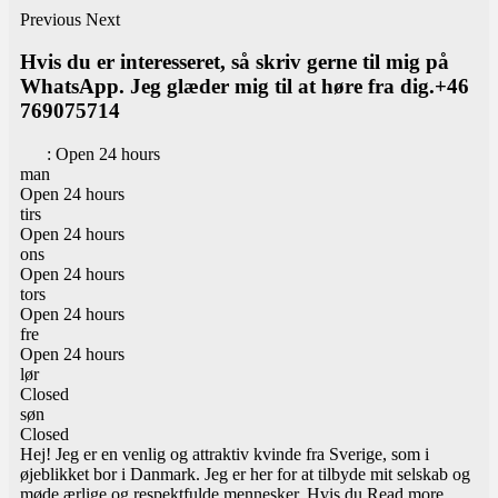
Previous
Next
Hvis du er interesseret, så skriv gerne til mig på
WhatsApp. Jeg glæder mig til at høre fra dig.+46
769075714
:
Open 24 hours
man
Open 24 hours
tirs
Open 24 hours
ons
Open 24 hours
tors
Open 24 hours
fre
Open 24 hours
lør
Closed
søn
Closed
Hej! Jeg er en venlig og attraktiv kvinde fra Sverige, som i
øjeblikket bor i Danmark. Jeg er her for at tilbyde mit selskab og
møde ærlige og respektfulde mennesker. Hvis du
Read more...