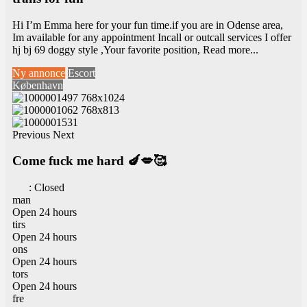
Hi I’m Emma here for your fun time.if you are in Odense area,
Im available for any appointment Incall or outcall services I offer
hj bj 69 doggy style ,Your favorite position,
Read more...
Ny annonce
Escort
København
Previous
Next
Come fuck me hard 🍆💋🥰
:
Closed
man
Open 24 hours
tirs
Open 24 hours
ons
Open 24 hours
tors
Open 24 hours
fre