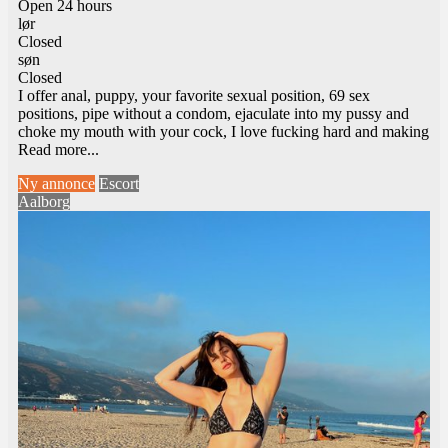
Open 24 hours
lør
Closed
søn
Closed
I offer anal, puppy, your favorite sexual position, 69 sex
positions, pipe without a condom, ejaculate into my pussy and
choke my mouth with your cock, I love fucking hard and making
Read more...
Ny annonce
Escort
Aalborg