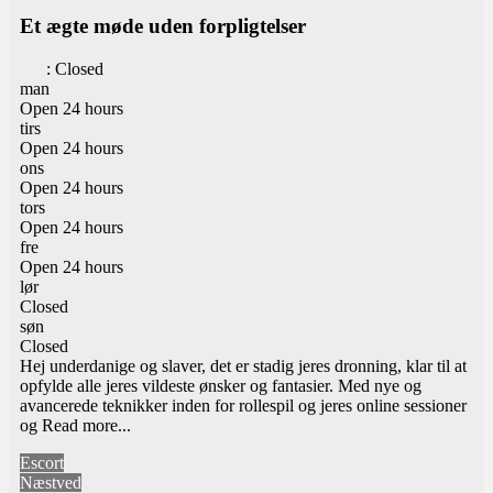
Et ægte møde uden forpligtelser
:
Closed
man
Open 24 hours
tirs
Open 24 hours
ons
Open 24 hours
tors
Open 24 hours
fre
Open 24 hours
lør
Closed
søn
Closed
Hej underdanige og slaver, det er stadig jeres dronning, klar til at
opfylde alle jeres vildeste ønsker og fantasier. Med nye og
avancerede teknikker inden for rollespil og jeres online sessioner
og
Read more...
Escort
Næstved