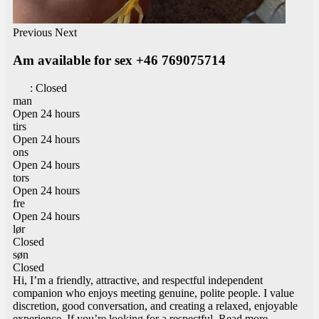
Previous
Next
Am available for sex +46 769075714
:
Closed
man
Open 24 hours
tirs
Open 24 hours
ons
Open 24 hours
tors
Open 24 hours
fre
Open 24 hours
lør
Closed
søn
Closed
Hi, I’m a friendly, attractive, and respectful independent
companion who enjoys meeting genuine, polite people. I value
discretion, good conversation, and creating a relaxed, enjoyable
experience. If you’re looking for a respectful,
Read more...