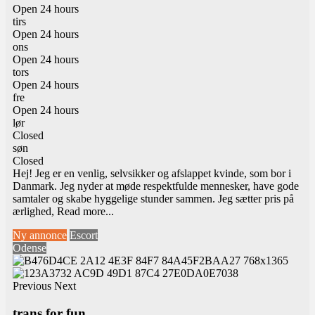
Open 24 hours
tirs
Open 24 hours
ons
Open 24 hours
tors
Open 24 hours
fre
Open 24 hours
lør
Closed
søn
Closed
Hej! Jeg er en venlig, selvsikker og afslappet kvinde, som bor i
Danmark. Jeg nyder at møde respektfulde mennesker, have gode
samtaler og skabe hyggelige stunder sammen. Jeg sætter pris på
ærlighed,
Read more...
Ny annonce
Escort
Odense
Previous
Next
trans for fun