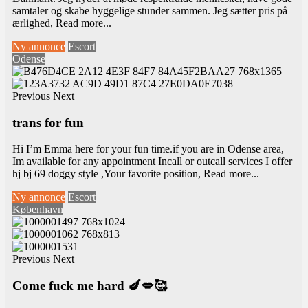
samtaler og skabe hyggelige stunder sammen. Jeg sætter pris på
ærlighed,
Read more...
Ny annonce
Escort
Odense
Previous
Next
trans for fun
Hi I’m Emma here for your fun time.if you are in Odense area,
Im available for any appointment Incall or outcall services I offer
hj bj 69 doggy style ,Your favorite position,
Read more...
Ny annonce
Escort
København
Previous
Next
Come fuck me hard 🍆💋🥰