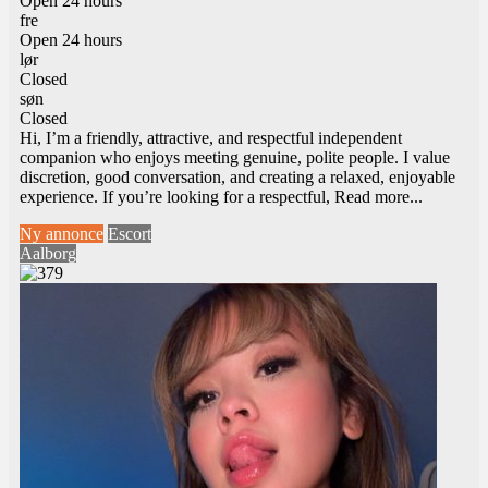
Open 24 hours
fre
Open 24 hours
lør
Closed
søn
Closed
Hi, I’m a friendly, attractive, and respectful independent
companion who enjoys meeting genuine, polite people. I value
discretion, good conversation, and creating a relaxed, enjoyable
experience. If you’re looking for a respectful,
Read more...
Ny annonce
Escort
Aalborg