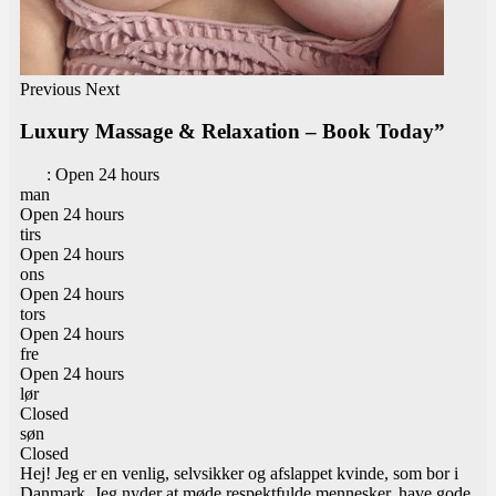
Previous
Next
Luxury Massage & Relaxation – Book Today”
:
Open 24 hours
man
Open 24 hours
tirs
Open 24 hours
ons
Open 24 hours
tors
Open 24 hours
fre
Open 24 hours
lør
Closed
søn
Closed
Hej! Jeg er en venlig, selvsikker og afslappet kvinde, som bor i
Danmark. Jeg nyder at møde respektfulde mennesker, have gode