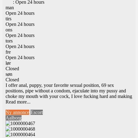
:
Open 24 hours
man
Open 24 hours
tirs
Open 24 hours
ons
Open 24 hours
tors
Open 24 hours
fre
Open 24 hours
lør
Closed
søn
Closed
I offer anal, puppy, your favorite sexual position, 69 sex
positions, pipe without a condom, ejaculate into my pussy and
choke my mouth with your cock, I love fucking hard and making
Read more...
Ny annonce
Escort
Aalborg