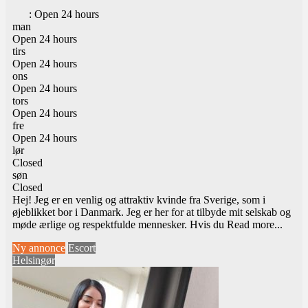
:
Open 24 hours
man
Open 24 hours
tirs
Open 24 hours
ons
Open 24 hours
tors
Open 24 hours
fre
Open 24 hours
lør
Closed
søn
Closed
Hej! Jeg er en venlig og attraktiv kvinde fra Sverige, som i
øjeblikket bor i Danmark. Jeg er her for at tilbyde mit selskab og
møde ærlige og respektfulde mennesker. Hvis du
Read more...
Ny annonce
Escort
Helsingør