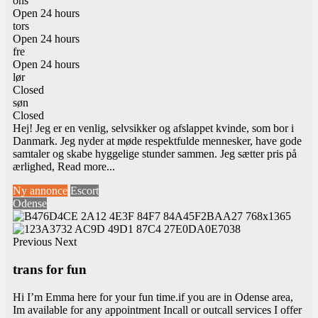
ons
Open 24 hours
tors
Open 24 hours
fre
Open 24 hours
lør
Closed
søn
Closed
Hej! Jeg er en venlig, selvsikker og afslappet kvinde, som bor i
Danmark. Jeg nyder at møde respektfulde mennesker, have gode
samtaler og skabe hyggelige stunder sammen. Jeg sætter pris på
ærlighed,
Read more...
Ny annonce
Escort
Odense
Previous
Next
trans for fun
Hi I’m Emma here for your fun time.if you are in Odense area,
Im available for any appointment Incall or outcall services I offer