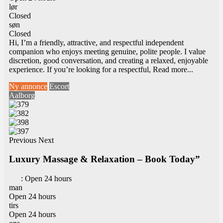
lør
Closed
søn
Closed
Hi, I’m a friendly, attractive, and respectful independent
companion who enjoys meeting genuine, polite people. I value
discretion, good conversation, and creating a relaxed, enjoyable
experience. If you’re looking for a respectful,
Read more...
Ny annonce
Escort
Aalborg
Previous
Next
Luxury Massage & Relaxation – Book Today”
:
Open 24 hours
man
Open 24 hours
tirs
Open 24 hours