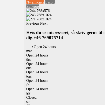
Ny annonce
Escort
Ballerup
Previous
Next
Hvis du er interesseret, så skriv gerne ti
dig.+46 769075714
:
Open 24 hours
man
Open 24 hours
tirs
Open 24 hours
ons
Open 24 hours
tors
Open 24 hours
fre
Open 24 hours
lør
Closed
søn