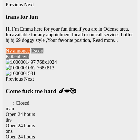
Previous
Next
trans for fun
Hi I’m Emma here for your fun time.if you are in Odense area,
Im available for any appointment Incall or outcall services I offer
hj bj 69 doggy style ,Your favorite position,
Read more...
Ny annonce
Escort
København
Previous
Next
Come fuck me hard 🍆💋🥰
:
Closed
man
Open 24 hours
tirs
Open 24 hours
ons
Open 24 hours