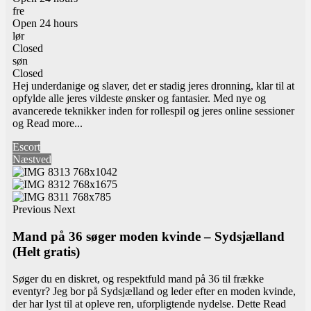
fre
Open 24 hours
lør
Closed
søn
Closed
Hej underdanige og slaver, det er stadig jeres dronning, klar til at
opfylde alle jeres vildeste ønsker og fantasier. Med nye og
avancerede teknikker inden for rollespil og jeres online sessioner
og
Read more...
Escort
Næstved
Previous
Next
Mand på 36 søger moden kvinde – Sydsjælland
(Helt gratis)
Søger du en diskret, og respektfuld mand på 36 til frække
eventyr? Jeg bor på Sydsjælland og leder efter en moden kvinde,
der har lyst til at opleve ren, uforpligtende nydelse. Dette
Read