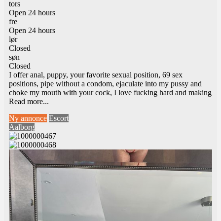
tors
Open 24 hours
fre
Open 24 hours
lør
Closed
søn
Closed
I offer anal, puppy, your favorite sexual position, 69 sex
positions, pipe without a condom, ejaculate into my pussy and
choke my mouth with your cock, I love fucking hard and making
Read more...
Ny annonce
Escort
Aalborg