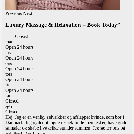
Previous
Next
Luxury Massage & Relaxation – Book Today”
:
Closed
man
Open 24 hours
tirs
Open 24 hours
ons
Open 24 hours
tors
Open 24 hours
fre
Open 24 hours
lør
Closed
søn
Closed
Hej! Jeg er en venlig, selvsikker og afslappet kvinde, som bor i
Danmark. Jeg nyder at møde respektfulde mennesker, have gode
samtaler og skabe hyggelige stunder sammen. Jeg sætter pris på
ærlighed,
Read more...