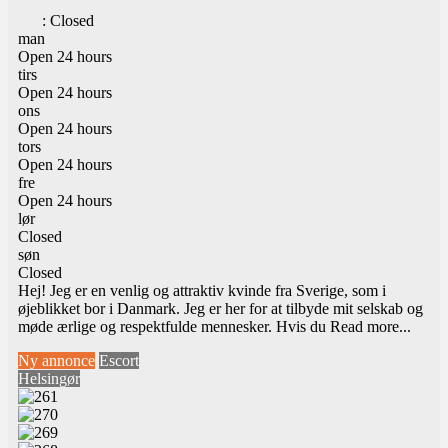
:
Closed
man
Open 24 hours
tirs
Open 24 hours
ons
Open 24 hours
tors
Open 24 hours
fre
Open 24 hours
lør
Closed
søn
Closed
Hej! Jeg er en venlig og attraktiv kvinde fra Sverige, som i
øjeblikket bor i Danmark. Jeg er her for at tilbyde mit selskab og
møde ærlige og respektfulde mennesker. Hvis du
Read more...
Ny annonce
Escort
Helsingør