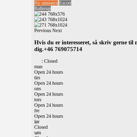
Ny annonce
Escort
Ballerup
Previous
Next
Hvis du er interesseret, så skriv gerne ti
dig.+46 769075714
:
Closed
man
Open 24 hours
tirs
Open 24 hours
ons
Open 24 hours
tors
Open 24 hours
fre
Open 24 hours
lør
Closed
søn