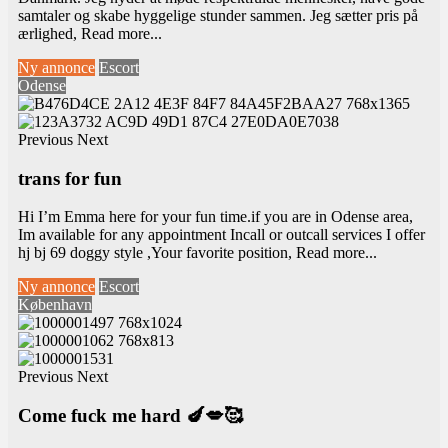
samtaler og skabe hyggelige stunder sammen. Jeg sætter pris på
ærlighed,
Read more...
Ny annonce
Escort
Odense
Previous
Next
trans for fun
Hi I’m Emma here for your fun time.if you are in Odense area,
Im available for any appointment Incall or outcall services I offer
hj bj 69 doggy style ,Your favorite position,
Read more...
Ny annonce
Escort
København
Previous
Next
Come fuck me hard 🍆💋🥰