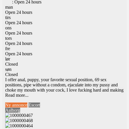
:
Open 24 hours
man
Open 24 hours
tirs
Open 24 hours
ons
Open 24 hours
tors
Open 24 hours
fre
Open 24 hours
lør
Closed
søn
Closed
I offer anal, puppy, your favorite sexual position, 69 sex
positions, pipe without a condom, ejaculate into my pussy and
choke my mouth with your cock, I love fucking hard and making
Read more...
Ny annonce
Escort
Aalborg