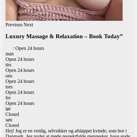
Previous
Next
Luxury Massage & Relaxation – Book Today”
:
Open 24 hours
man
Open 24 hours
tirs
Open 24 hours
ons
Open 24 hours
tors
Open 24 hours
fre
Open 24 hours
lør
Closed
søn
Closed
Hej! Jeg er en venlig, selvsikker og afslappet kvinde, som bor i
Danmark. Jeg nyder at møde respektfulde mennesker, have gode