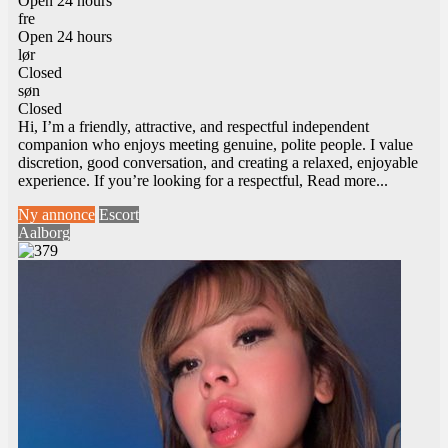
Open 24 hours
fre
Open 24 hours
lør
Closed
søn
Closed
Hi, I’m a friendly, attractive, and respectful independent
companion who enjoys meeting genuine, polite people. I value
discretion, good conversation, and creating a relaxed, enjoyable
experience. If you’re looking for a respectful,
Read more...
Ny annonce
Escort
Aalborg