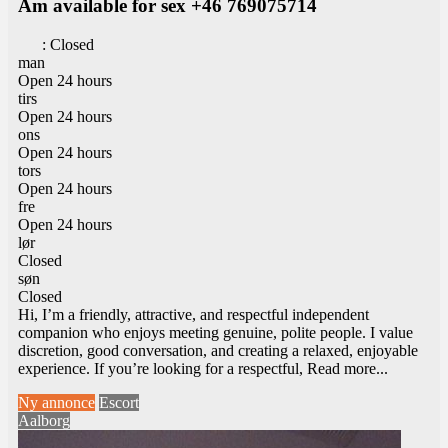
Am available for sex +46 769075714
:
Closed
man
Open 24 hours
tirs
Open 24 hours
ons
Open 24 hours
tors
Open 24 hours
fre
Open 24 hours
lør
Closed
søn
Closed
Hi, I’m a friendly, attractive, and respectful independent
companion who enjoys meeting genuine, polite people. I value
discretion, good conversation, and creating a relaxed, enjoyable
experience. If you’re looking for a respectful,
Read more...
Ny annonce
Escort
Aalborg