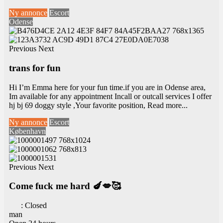
Ny annonce
Escort
Odense
Previous
Next
trans for fun
Hi I’m Emma here for your fun time.if you are in Odense area,
Im available for any appointment Incall or outcall services I offer
hj bj 69 doggy style ,Your favorite position,
Read more...
Ny annonce
Escort
København
Previous
Next
Come fuck me hard 🍆💋🥰
:
Closed
man