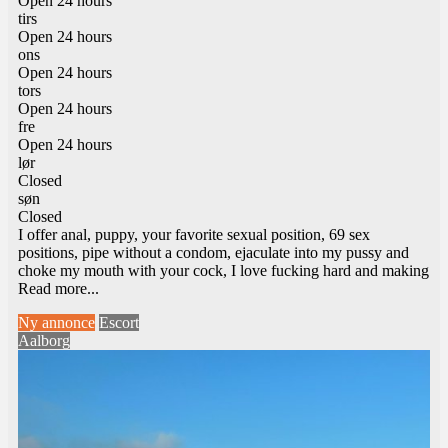
Open 24 hours
tirs
Open 24 hours
ons
Open 24 hours
tors
Open 24 hours
fre
Open 24 hours
lør
Closed
søn
Closed
I offer anal, puppy, your favorite sexual position, 69 sex
positions, pipe without a condom, ejaculate into my pussy and
choke my mouth with your cock, I love fucking hard and making
Read more...
Ny annonce
Escort
Aalborg