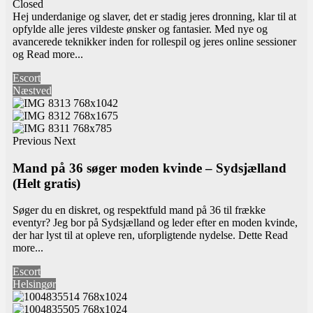
Closed
Hej underdanige og slaver, det er stadig jeres dronning, klar til at
opfylde alle jeres vildeste ønsker og fantasier. Med nye og
avancerede teknikker inden for rollespil og jeres online sessioner
og
Read more...
Escort
Næstved
Previous
Next
Mand på 36 søger moden kvinde – Sydsjælland
(Helt gratis)
Søger du en diskret, og respektfuld mand på 36 til frække
eventyr? Jeg bor på Sydsjælland og leder efter en moden kvinde,
der har lyst til at opleve ren, uforpligtende nydelse. Dette
Read
more...
Escort
Helsingør