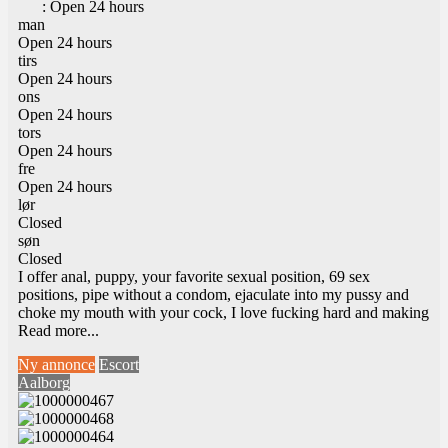
:
Open 24 hours
man
Open 24 hours
tirs
Open 24 hours
ons
Open 24 hours
tors
Open 24 hours
fre
Open 24 hours
lør
Closed
søn
Closed
I offer anal, puppy, your favorite sexual position, 69 sex
positions, pipe without a condom, ejaculate into my pussy and
choke my mouth with your cock, I love fucking hard and making
Read more...
Ny annonce
Escort
Aalborg