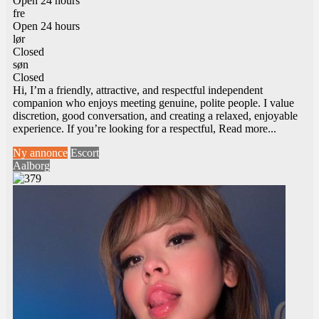
Open 24 hours
fre
Open 24 hours
lør
Closed
søn
Closed
Hi, I’m a friendly, attractive, and respectful independent
companion who enjoys meeting genuine, polite people. I value
discretion, good conversation, and creating a relaxed, enjoyable
experience. If you’re looking for a respectful,
Read more...
Ny annonce
Escort
Aalborg