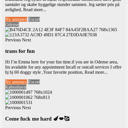
samtaler og skabe hyggelige stunder sammen. Jeg sætter pris på
ærlighed,
Read more...
Ny annonce
Escort
Odense
Previous
Next
trans for fun
Hi I’m Emma here for your fun time.if you are in Odense area,
Im available for any appointment Incall or outcall services I offer
hj bj 69 doggy style ,Your favorite position,
Read more...
Ny annonce
Escort
København
Previous
Next
Come fuck me hard 🍆💋🥰