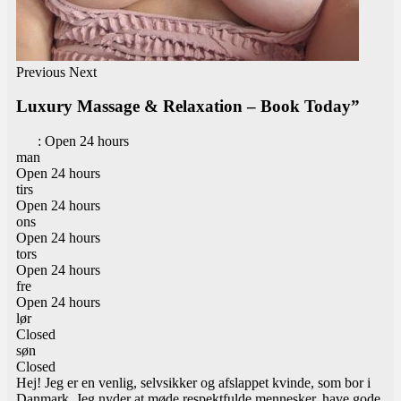
Previous
Next
Luxury Massage & Relaxation – Book Today”
:
Open 24 hours
man
Open 24 hours
tirs
Open 24 hours
ons
Open 24 hours
tors
Open 24 hours
fre
Open 24 hours
lør
Closed
søn
Closed
Hej! Jeg er en venlig, selvsikker og afslappet kvinde, som bor i
Danmark. Jeg nyder at møde respektfulde mennesker, have gode