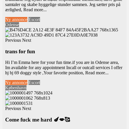
samtaler og skabe hyggelige stunder sammen. Jeg sætter pris på
ærlighed,
Read more...
Ny annonce
Escort
Odense
Previous
Next
trans for fun
Hi I’m Emma here for your fun time.if you are in Odense area,
Im available for any appointment Incall or outcall services I offer
hj bj 69 doggy style ,Your favorite position,
Read more...
Ny annonce
Escort
København
Previous
Next
Come fuck me hard 🍆💋🥰