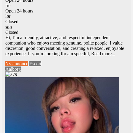
Open 24 hours
fre
Open 24 hours
lør
Closed
søn
Closed
Hi, I’m a friendly, attractive, and respectful independent
companion who enjoys meeting genuine, polite people. I value
discretion, good conversation, and creating a relaxed, enjoyable
experience. If you’re looking for a respectful,
Read more...
Ny annonce
Escort
Aalborg