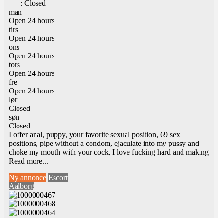
:
Closed
man
Open 24 hours
tirs
Open 24 hours
ons
Open 24 hours
tors
Open 24 hours
fre
Open 24 hours
lør
Closed
søn
Closed
I offer anal, puppy, your favorite sexual position, 69 sex
positions, pipe without a condom, ejaculate into my pussy and
choke my mouth with your cock, I love fucking hard and making
Read more...
Ny annonce
Escort
Aalborg