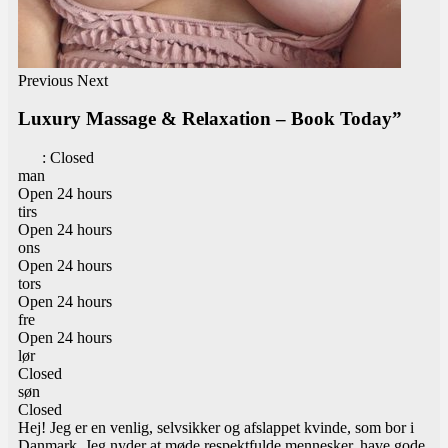
Previous
Next
Luxury Massage & Relaxation – Book Today”
:
Closed
man
Open 24 hours
tirs
Open 24 hours
ons
Open 24 hours
tors
Open 24 hours
fre
Open 24 hours
lør
Closed
søn
Closed
Hej! Jeg er en venlig, selvsikker og afslappet kvinde, som bor i
Danmark. Jeg nyder at møde respektfulde mennesker, have gode