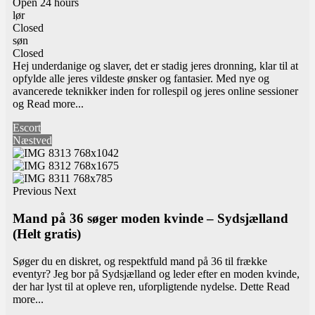
Open 24 hours
lør
Closed
søn
Closed
Hej underdanige og slaver, det er stadig jeres dronning, klar til at
opfylde alle jeres vildeste ønsker og fantasier. Med nye og
avancerede teknikker inden for rollespil og jeres online sessioner
og
Read more...
Escort
Næstved
Previous
Next
Mand på 36 søger moden kvinde – Sydsjælland
(Helt gratis)
Søger du en diskret, og respektfuld mand på 36 til frække
eventyr? Jeg bor på Sydsjælland og leder efter en moden kvinde,
der har lyst til at opleve ren, uforpligtende nydelse. Dette
Read
more...