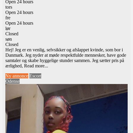
Open 24 hours
tors
Open 24 hours
fre
Open 24 hours
lør
Closed
søn
Closed
Hej! Jeg er en venlig, selvsikker og afslappet kvinde, som bor i
Danmark. Jeg nyder at møde respektfulde mennesker, have gode
samtaler og skabe hyggelige stunder sammen. Jeg sætter pris på
ærlighed,
Read more...
Ny annonce
Escort
Odense