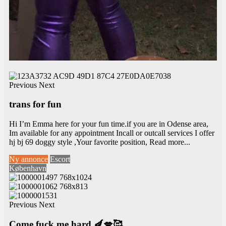
Previous
Next
trans for fun
Hi I’m Emma here for your fun time.if you are in Odense area,
Im available for any appointment Incall or outcall services I offer
hj bj 69 doggy style ,Your favorite position,
Read more...
Ny annonce
Escort
København
Previous
Next
Come fuck me hard 🍆💋🥰