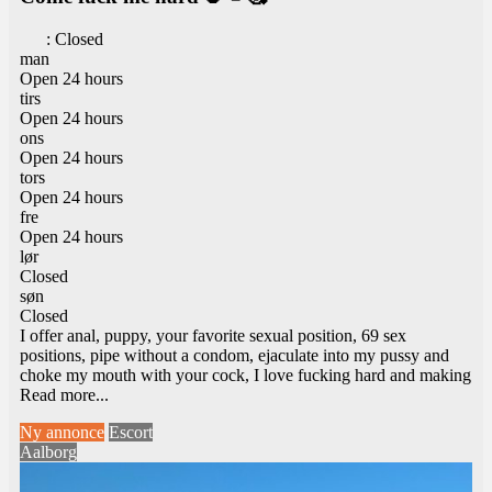
:
Closed
man
Open 24 hours
tirs
Open 24 hours
ons
Open 24 hours
tors
Open 24 hours
fre
Open 24 hours
lør
Closed
søn
Closed
I offer anal, puppy, your favorite sexual position, 69 sex
positions, pipe without a condom, ejaculate into my pussy and
choke my mouth with your cock, I love fucking hard and making
Read more...
Ny annonce
Escort
Aalborg