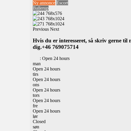
Ny annonce
Escort
Ballerup
Previous
Next
Hvis du er interesseret, så skriv gerne ti
dig.+46 769075714
:
Open 24 hours
man
Open 24 hours
tirs
Open 24 hours
ons
Open 24 hours
tors
Open 24 hours
fre
Open 24 hours
lør
Closed
søn