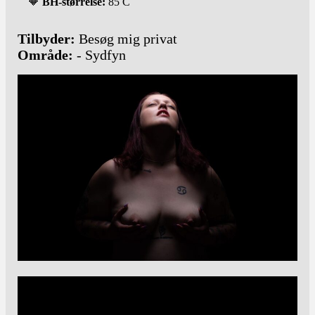
🔶
BH-størrelse:
85 C
Tilbyder:
Besøg mig privat
Område:
- Sydfyn