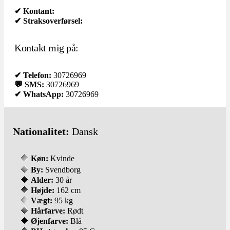
✔ Kontant:
✔ Straksoverførsel:
Kontakt mig på:
✔ Telefon:
30726969
💬 SMS:
30726969
✔ WhatsApp:
30726969
Nationalitet:
Dansk
🔶
Køn:
Kvinde
🔶
By:
Svendborg
🔶
Alder:
30 år
🔶
Højde:
162 cm
🔶
Vægt:
95 kg
🔶
Hårfarve:
Rødt
🔶
Øjenfarve:
Blå