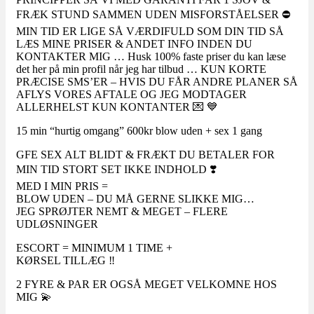
FRÆK STUND SAMMEN UDEN MISFORSTÅELSER ⛔
MIN TID ER LIGE SÅ VÆRDIFULD SOM DIN TID SÅ
LÆS MINE PRISER & ANDET INFO INDEN DU
KONTAKTER MIG … Husk 100% faste priser du kan læse
det her på min profil når jeg har tilbud … KUN KORTE
PRÆCISE SMS’ER – HVIS DU FÅR ANDRE PLANER SÅ
AFLYS VORES AFTALE OG JEG MODTAGER
ALLERHELST KUN KONTANTER 💌 💙
15 min “hurtig omgang” 600kr blow uden + sex 1 gang
GFE SEX ALT BLIDT & FRÆKT DU BETALER FOR
MIN TID STORT SET IKKE INDHOLD ❣️
MED I MIN PRIS =
BLOW UDEN – DU MÅ GERNE SLIKKE MIG…
JEG SPRØJTER NEMT & MEGET – FLERE
UDLØSNINGER
ESCORT = MINIMUM 1 TIME +
KØRSEL TILLÆG ‼️
2 FYRE & PAR ER OGSÅ MEGET VELKOMNE HOS
MIG 💫