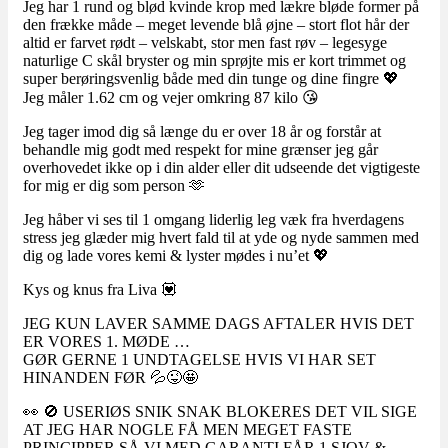
Jeg har 1 rund og blød kvinde krop med lækre bløde former på
den frække måde – meget levende blå øjne – stort flot hår der
altid er farvet rødt – velskabt, stor men fast røv – legesyge
naturlige C skål bryster og min sprøjte mis er kort trimmet og
super berøringsvenlig både med din tunge og dine fingre 💖
Jeg måler 1.62 cm og vejer omkring 87 kilo 😘
Jeg tager imod dig så længe du er over 18 år og forstår at
behandle mig godt med respekt for mine grænser jeg går
overhovedet ikke op i din alder eller dit udseende det vigtigeste
for mig er dig som person 🫶
Jeg håber vi ses til 1 omgang liderlig leg væk fra hverdagens
stress jeg glæder mig hvert fald til at yde og nyde sammen med
dig og lade vores kemi & lyster mødes i nu’et 💖
Kys og knus fra Liva 💟
JEG KUN LAVER SAMME DAGS AFTALER HVIS DET
ER VORES 1. MØDE …
GØR GERNE 1 UNDTAGELSE HVIS VI HAR SET
HINANDEN FØR 💦😜🤩
👀 🚫 USERIØS SNIK SNAK BLOKERES DET VIL SIGE
AT JEG HAR NOGLE FÅ MEN MEGET FASTE
PRINCIPPER SÅ VI MED GARANTI FÅR 1 SJOV &