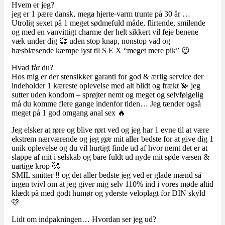
Hvem er jeg?
jeg er 1 pære dansk, mega hjerte-varm trunte på 30 år …
Utrolig sexet på 1 meget sødmefuld måde, flirtende, smilende
og med en vanvittigt charme der helt sikkert vil feje benene
væk under dig 💞 uden stop knap, nonstop våd og
hæsblæsende kæmpe lyst til S E X “meget mere pik” 😉
Hvad får du?
Hos mig er der stensikker garanti for god & ærlig service der
indeholder 1 kæreste oplevelse med alt blidt og frækt 💫 jeg
sutter uden kondom – sprøjter nemt og meget og selvfølgelig
må du komme flere gange indenfor tiden… Jeg tænder også
meget på 1 god omgang anal sex 🔥
Jeg elsker at røre og blive rørt ved og jeg har 1 evne til at være
ekstrem nærværende og jeg gør mit aller bedste for at give dig 1
unik oplevelse og du vil hurtigt finde ud af hvor nemt det er at
slappe af mit i selskab og bare fuldt ud nyde mit søde væsen &
uartige krop 🥰
SMIL smitter ‼️ og det aller bedste jeg ved er glade mænd så
ingen tvivl om at jeg giver mig selv 110% ind i vores møde altid
klædt på med godt humør og yderste veloplagt for DIN skyld
🩷
Lidt om indpakningen… Hvordan ser jeg ud?