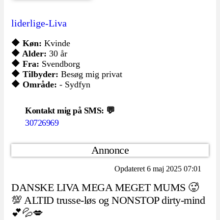
liderlige-Liva
🔶 Køn:
Kvinde
🔶 Alder:
30 år
🔶 Fra:
Svendborg
🔶 Tilbyder:
Besøg mig privat
🔶 Område:
- Sydfyn
Kontakt mig på SMS: 💬
30726969
Annonce
Opdateret 6 maj 2025 07:01
DANSKE LIVA MEGA MEGET MUMS 🥵
💯 ALTID trusse-løs og NONSTOP dirty-mind
💕💦💋